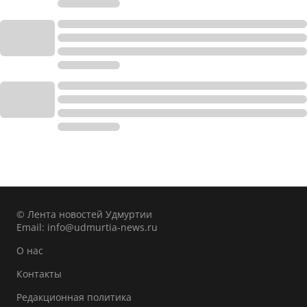
© Лента новостей Удмуртии
Email:
info@udmurtia-news.ru
О нас
Контакты
Редакционная политика