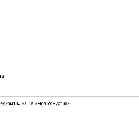
та
ледком18» на ТК «Моя Удмуртия»