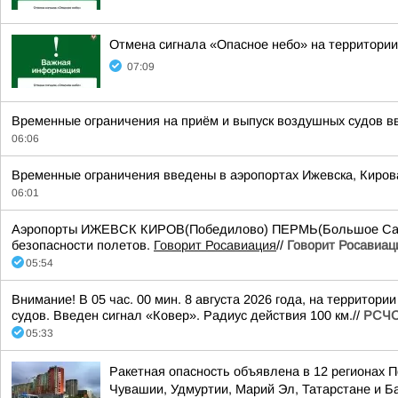
Отмена сигнала «Опасное небо» на территории
07:09
Временные ограничения на приём и выпуск воздушных судов вв
06:06
Временные ограничения введены в аэропортах Ижевска, Киров
06:01
Аэропорты ИЖЕВСК КИРОВ(Победилово) ПЕРМЬ(Большое Савин
безопасности полетов.
Говорит Росавиация
//
Говорит Росавиац
05:54
Внимание! В 05 час. 00 мин. 8 августа 2026 года, на террито
судов. Введен сигнал «Ковер». Радиус действия 100 км.//
РСЧС
05:33
Ракетная опасность объявлена в 12 регионах П
Чувашии, Удмуртии, Марий Эл, Татарстане и 