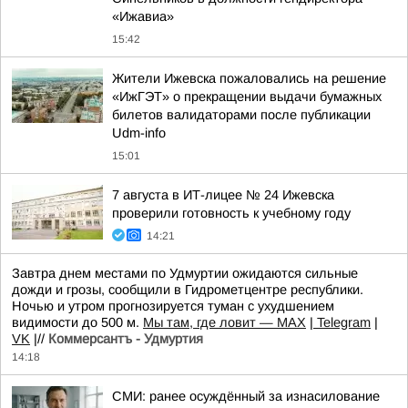
«Ижавиа»
15:42
Жители Ижевска пожаловались на решение
«ИжГЭТ» о прекращении выдачи бумажных
билетов валидаторами после публикации
Udm-info
15:01
7 августа в ИТ-лицее № 24 Ижевска
проверили готовность к учебному году
14:21
Завтра днем местами по Удмуртии ожидаются сильные
дожди и грозы, сообщили в Гидрометцентре республики.
Ночью и утром прогнозируется туман с ухудшением
видимости до 500 м.
Мы там, где ловит — MAX
|
Telegram
|
VK
|//
Коммерсантъ - Удмуртия
14:18
СМИ: ранее осуждённый за изнасилование