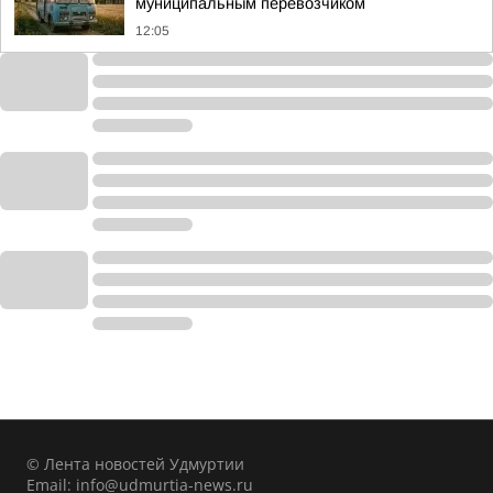
муниципальным перевозчиком
12:05
© Лента новостей Удмуртии
Email:
info@udmurtia-news.ru