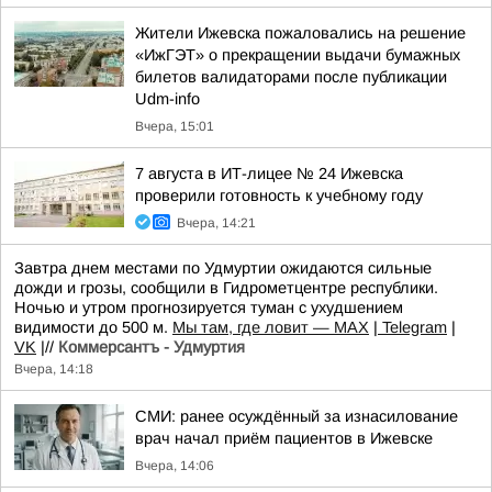
Жители Ижевска пожаловались на решение
«ИжГЭТ» о прекращении выдачи бумажных
билетов валидаторами после публикации
Udm-info
Вчера, 15:01
7 августа в ИТ-лицее № 24 Ижевска
проверили готовность к учебному году
Вчера, 14:21
Завтра днем местами по Удмуртии ожидаются сильные
дожди и грозы, сообщили в Гидрометцентре республики.
Ночью и утром прогнозируется туман с ухудшением
видимости до 500 м.
Мы там, где ловит — MAX
|
Telegram
|
VK
|//
Коммерсантъ - Удмуртия
Вчера, 14:18
СМИ: ранее осуждённый за изнасилование
врач начал приём пациентов в Ижевске
Вчера, 14:06