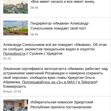
«Все имеет начало и все имеет конец
06:48
Гендиректор «Ижавиа» Александр
Синельников покидает свой пост
06:45
Александр Синельников всё же покидает «Ижавиа». Об этом
он сообщил, разместив прощальное видео в соцсетях.
Подробности
.//
Сусанин | Удмуртия
01:15
Лишенная сертификата эксплуатанта «Ижавиа» работает над
устранением замечаний Росавиации и намерена сохранить
свой персонал, сообщила врио главы Удмуртии Ольга
Абрамова.
Подписывайтесь на «Ъ» в MAX
|
в Telegram
//
Коммерсантъ
Вчера, 22:34
Избирательная комиссия Удмуртской
Республики приняла постановления: