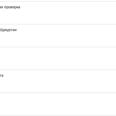
ая проверка
 Удмуртии
та