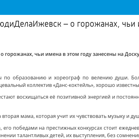
диДелаИжевск – о горожанах, чьи и
горожанах, чьи имена в этом году занесены на Доску
ры по образованию и хореограф по велению души. Бол
нцевальный коллектив «Данс-коктейль», хорошо известны
рестают восхищаться её позитивной энергией и постоянн
 вторая мама, которая учит их чувствовать музыку и душ
 его победами на престижных конкурсах стоит ежеднев
лнении талантливых детей, их выступления, без сомнен