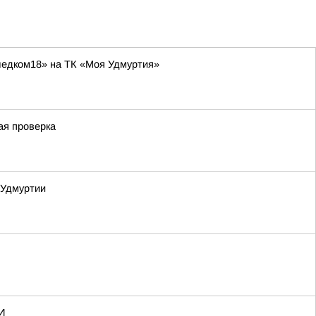
ледком18» на ТК «Моя Удмуртия»
ая проверка
 Удмуртии
И