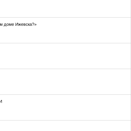
ом доме Ижевска?»
И