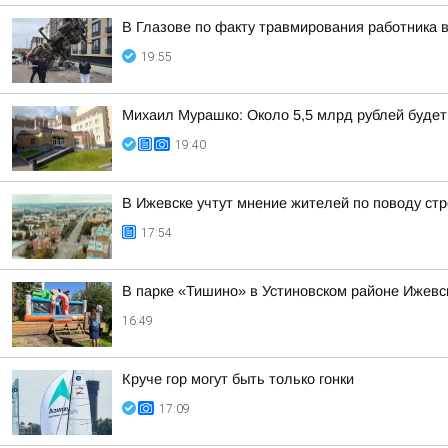
В Глазове по факту травмирования работника 
19:55
Михаил Мурашко: Около 5,5 млрд рублей буде
19:40
В Ижевске учтут мнение жителей по поводу стр
17:54
В парке «Тишино» в Устиновском районе Ижевс
16:49
Круче гор могут быть только гонки
17:09