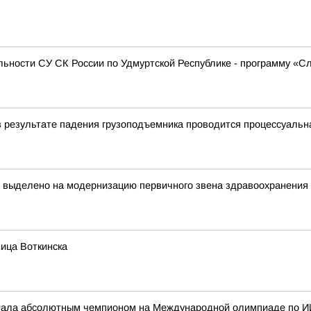
ьности СУ СК России по Удмуртской Республике - программу «С
в результате падения грузоподъемника проводится процессуальн
т выделено на модернизацию первичного звена здравоохранения
ица Воткинска
стала абсолютным чемпионом на Международной олимпиаде по И