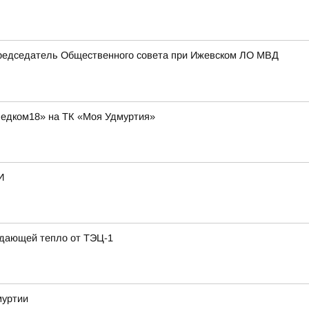
Председатель Общественного совета при Ижевском ЛО МВД
ледком18» на ТК «Моя Удмуртия»
И
одающей тепло от ТЭЦ-1
муртии