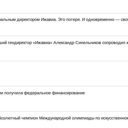
неральным директором Ижавиа. Это потеря. И одновременно — св
вший гендиректор «Ижавиа» Александр Синельников сопроводил 
тии получила федеральное финансирование
абсолютный чемпион Международной олимпиады по искусственному