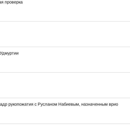
ая проверка
 Удмуртии
кадр рукопожатия с Русланом Набиевым, назначенным врио