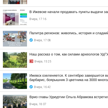
В Ижевске начали продавать пункты выдачи зак
Вчера, 17:16
Палитра регионов: живопись, история и сладк
Вчера, 17:08
Наш рассказ о том, как силами археологов УдГ
Вчера, 15:25
Ижевск озеленяется. К сентябрю завершится выс
барбарис, боярышник 3 цветника на 3000 многол
Вчера, 16:42
Врио главы Удмуртии Ольга Абрамова встрети
Вчера, 18:07