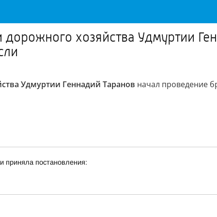
и дорожного хозяйства Удмуртии Ге
сли
йства Удмуртии Геннадий Таранов
начал проведение б
и приняла постановления: