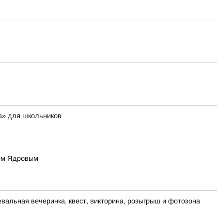
а» для школьников
ием Ядровым
евальная вечеринка, квест, викторина, розыгрыш и фотозона