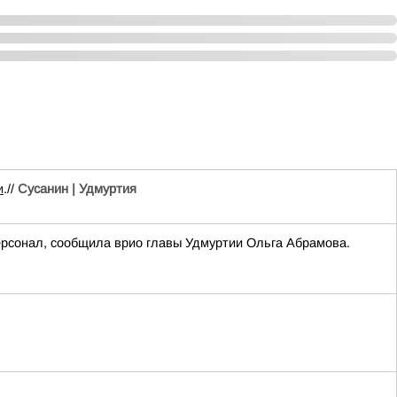
и
.//
Сусанин | Удмуртия
ерсонал, сообщила врио главы Удмуртии Ольга Абрамова.