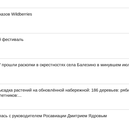
азов Wildberries
ий фестиваль
У прошли раскопки в окрестностях села Балезино в минувшем ию
адка растений на обновлённой набережной: 186 деревьев: рябина
етников:...
лась с руководителем Росавиации Дмитрием Ядровым