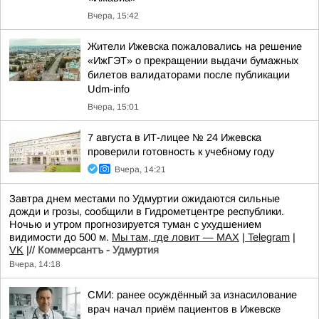
Вчера, 15:42
Жители Ижевска пожаловались на решение
«ИжГЭТ» о прекращении выдачи бумажных
билетов валидаторами после публикации
Udm-info
Вчера, 15:01
7 августа в ИТ-лицее № 24 Ижевска
проверили готовность к учебному году
Вчера, 14:21
Завтра днем местами по Удмуртии ожидаются сильные
дожди и грозы, сообщили в Гидрометцентре республики.
Ночью и утром прогнозируется туман с ухудшением
видимости до 500 м.
Мы там, где ловит — MAX
|
Telegram
|
VK
|//
Коммерсантъ - Удмуртия
Вчера, 14:18
СМИ: ранее осуждённый за изнасилование
врач начал приём пациентов в Ижевске