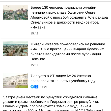
Более 130 человек подписали онлайн-
петицию к врио главы Удмуртии Ольге
Абрамовой с просьбой сохранить Александра
Синельников в должности гендиректора
«Ижавиа»
15:42
Жители Ижевска пожаловались на решение
«ИжГЭТ» о прекращении выдачи бумажных
билетов валидаторами после публикации
Udm-info
15:01
7 августа в ИТ-лицее № 24 Ижевска
проверили готовность к учебному году
14:21
Завтра днем местами по Удмуртии ожидаются сильные
дожди и грозы, сообщили в Гидрометцентре республики.
Ночью и утром прогнозируется туман с ухудшением
видимости до 500 м.
Мы там, где ловит — MAX
|
Telegram
|