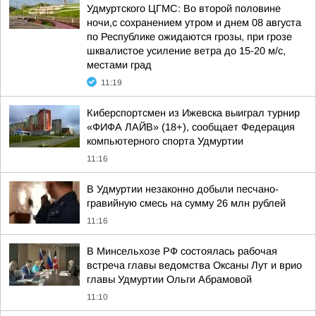
Удмуртского ЦГМС: Во второй половине
ночи,с сохранением утром и днем 08 августа
по Республике ожидаются грозы, при грозе
шквалистое усиление ветра до 15-20 м/с,
местами град
11:19
Киберспортсмен из Ижевска выиграл турнир
«ФИФА ЛАЙВ» (18+), сообщает Федерация
компьютерного спорта Удмуртии
11:16
В Удмуртии незаконно добыли песчано-
гравийную смесь на сумму 26 млн рублей
11:16
В Минсельхозе РФ состоялась рабочая
встреча главы ведомства Оксаны Лут и врио
главы Удмуртии Ольги Абрамовой
11:10