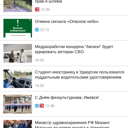
прав и шлема
12:09
Отмена сигнала «Опасное небо»
07:15
Медразработки концерна "Аксион" будет
курировать ветеран СВО
18:00
Студент-иностранец в Удмуртии пользовался
поддельным водительским удостоверением
16:30
С Днём физкультурника, Ижевск!
12:09
Министр здравоохранения РФ Михаил
Мурашко во время визита в Удмуртию