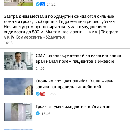
14:21
Завтра днем местами по Удмуртии ожидаются сильные
дожди и грозы, сообщили в Гидрометцентре республики.
Ночью и утром прогнозируется туман с ухудшением
видимости до 500 м.
Мы там, где ловит — MAX
|
Telegram
|
VK
|//
Коммерсантъ - Удмуртия
14:18
СМИ: ранее осуждённый за изнасилование
врач начал приём пациентов в Ижевске
14:06
Огонь не прощает ошибок. Ваша жизнь
зависит от правильных действий
13:55
Грозы и туман ожидаются в Удмуртии
13:46