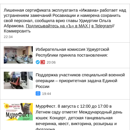
Лишенная сертификата эксплуатанта «Ижавиа» работает над
устранением замечаний Росавиации и намерена сохранить
свой персонал, сообщила врио главы Удмуртии Ольга
Абрамова.
Подписывайтесь на «Ъ» в MAX
|
в Telegram
//
Коммерсантъ
22:34
Избирательная комиссия Удмуртской
Республики приняла постановления:
20:06
Поддержка участников специальной военной
операции – приоритетная задача Единой
России
19:44
МуррФест. 8 августа с 12:00 до 17:00 в
Летнем саду отметят Международный день
кошек: Концерт, детская танцевальная
вечеринка, квест, викторина, розыгрыш и
фотозона