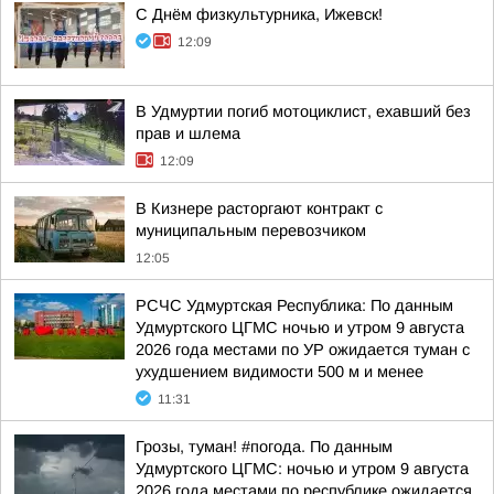
С Днём физкультурника, Ижевск!
12:09
В Удмуртии погиб мотоциклист, ехавший без
прав и шлема
12:09
В Кизнере расторгают контракт с
муниципальным перевозчиком
12:05
РСЧС Удмуртская Республика: По данным
Удмуртского ЦГМС ночью и утром 9 августа
2026 года местами по УР ожидается туман с
ухудшением видимости 500 м и менее
11:31
Грозы, туман! #погода. По данным
Удмуртского ЦГМС: ночью и утром 9 августа
2026 года местами по республике ожидается