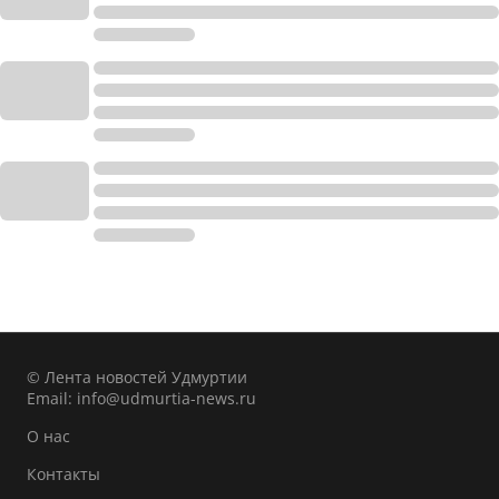
© Лента новостей Удмуртии
Email:
info@udmurtia-news.ru
О нас
Контакты