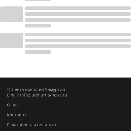
© Лента новостей Удмуртии
Email:
info@udmurtia-news.ru
О нас
Контакты
Редакционная политика