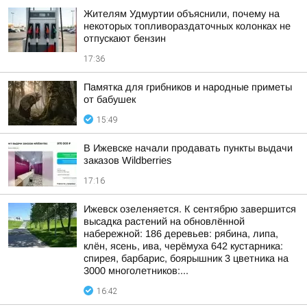
Жителям Удмуртии объяснили, почему на
некоторых топливораздаточных колонках не
отпускают бензин
17:36
Памятка для грибников и народные приметы
от бабушек
15:49
В Ижевске начали продавать пункты выдачи
заказов Wildberries
17:16
Ижевск озеленяется. К сентябрю завершится
высадка растений на обновлённой
набережной: 186 деревьев: рябина, липа,
клён, ясень, ива, черёмуха 642 кустарника:
спирея, барбарис, боярышник 3 цветника на
3000 многолетников:...
16:42