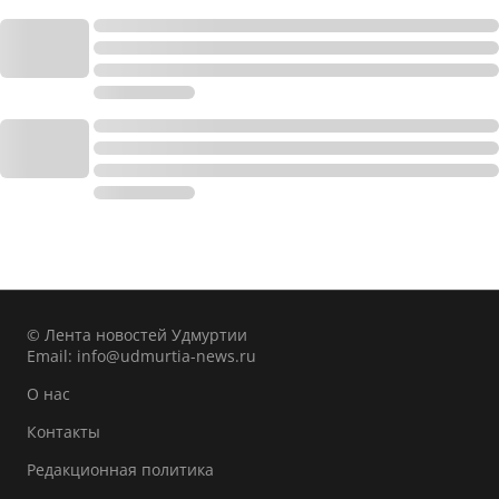
© Лента новостей Удмуртии
Email:
info@udmurtia-news.ru
О нас
Контакты
Редакционная политика