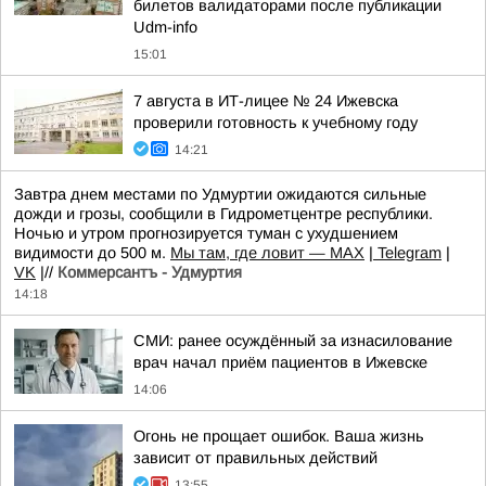
билетов валидаторами после публикации
Udm-info
15:01
7 августа в ИТ-лицее № 24 Ижевска
проверили готовность к учебному году
14:21
Завтра днем местами по Удмуртии ожидаются сильные
дожди и грозы, сообщили в Гидрометцентре республики.
Ночью и утром прогнозируется туман с ухудшением
видимости до 500 м.
Мы там, где ловит — MAX
|
Telegram
|
VK
|//
Коммерсантъ - Удмуртия
14:18
СМИ: ранее осуждённый за изнасилование
врач начал приём пациентов в Ижевске
14:06
Огонь не прощает ошибок. Ваша жизнь
зависит от правильных действий
13:55