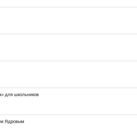
а» для школьников
ием Ядровым