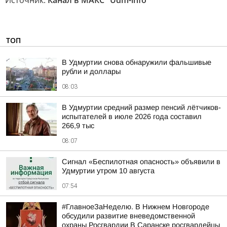
Источник:
Канал в МАКС "Udm-info"
ТОП
В Удмуртии снова обнаружили фальшивые
рубли и доллары
08:03
В Удмуртии средний размер пенсий лётчиков-
испытателей в июле 2026 года составил
266,9 тыс
08:07
Сигнал «Беспилотная опасность» объявили в
Удмуртии утром 10 августа
07:54
#ГлавноеЗаНеделю. В Нижнем Новгороде
обсудили развитие вневедомственной
охраны Росгвардии В Саранске росгвардейцы