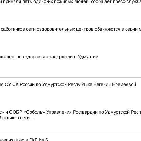
и приняли пять одиноких пожилых людей, сообщает пресс-служб
ь работников сети оздоровительных центров обвиняются в серии
х «центров здоровья» задержали в Удмуртии
я СУ СК России по Удмуртской Республике Евгении Еремеевой
» и СОБР «Соболь» Управления Росгвардии по Удмуртской Респу
отников сети...
нсеризацию в ГКБ № 6