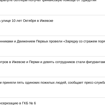
Сарапуле селлеры получат финансовую помощь от Удмуртии
 улице 10 лет Октября в Ижевске
енниками и Движением Первых провели «Зарядку со стражем пор
тров в Ижевске и Перми и девять сотрудников стали фигурантам
и приняли пять одиноких пожилых людей, сообщает пресс-служб
нсеризацию в ГКБ № 6