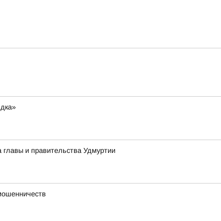
ядка»
а главы и правительства Удмуртии
 мошенничеств