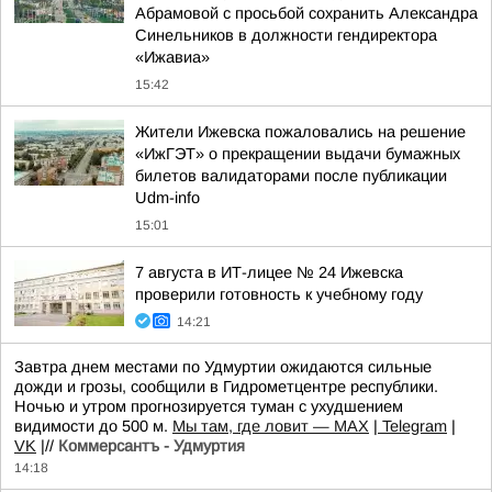
Абрамовой с просьбой сохранить Александра
Синельников в должности гендиректора
«Ижавиа»
15:42
Жители Ижевска пожаловались на решение
«ИжГЭТ» о прекращении выдачи бумажных
билетов валидаторами после публикации
Udm-info
15:01
7 августа в ИТ-лицее № 24 Ижевска
проверили готовность к учебному году
14:21
Завтра днем местами по Удмуртии ожидаются сильные
дожди и грозы, сообщили в Гидрометцентре республики.
Ночью и утром прогнозируется туман с ухудшением
видимости до 500 м.
Мы там, где ловит — MAX
|
Telegram
|
VK
|//
Коммерсантъ - Удмуртия
14:18