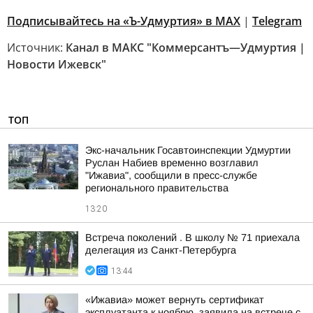
Подписывайтесь на «Ъ-Удмуртия» в MAX
|
Telegram
Источник:
Канал в МАКС "Коммерсантъ—Удмуртия |
Новости Ижевск"
ТОП
Экс-начальник Госавтоинспекции Удмуртии
Руслан Набиев временно возглавил
"Ижавиа", сообщили в пресс-службе
регионального правительства
13:20
Встреча поколений . В школу № 71 приехала
делегация из Санкт-Петербурга
13:44
«Ижавиа» может вернуть сертификат
эксплуатанта к ноябрю, заявила на встрече с