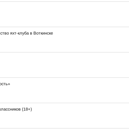
тво яхт-клуба в Воткинске
ость»
лассников (18+)