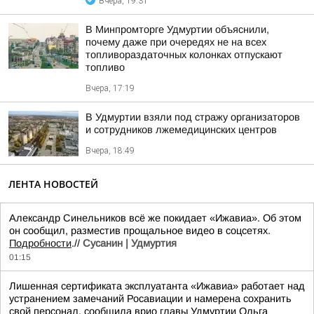
Вчера, 19:31
В Минпромторге Удмуртии объяснили,
почему даже при очередях не на всех
топливораздаточных колонках отпускают
топливо
Вчера, 17:19
В Удмуртии взяли под стражу организаторов
и сотрудников лжемедицинских центров
Вчера, 18:49
ЛЕНТА НОВОСТЕЙ
Александр Синельников всё же покидает «Ижавиа». Об этом
он сообщил, разместив прощальное видео в соцсетях.
Подробности
.//
Сусанин | Удмуртия
01:15
Лишенная сертификата эксплуатанта «Ижавиа» работает над
устранением замечаний Росавиации и намерена сохранить
свой персонал, сообщила врио главы Удмуртии Ольга