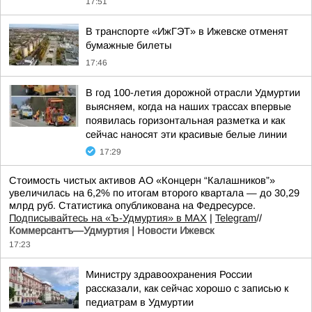
17:51
В транспорте «ИжГЭТ» в Ижевске отменят
бумажные билеты
17:46
В год 100-летия дорожной отрасли Удмуртии
выясняем, когда на наших трассах впервые
появилась горизонтальная разметка и как
сейчас наносят эти красивые белые линии
17:29
Стоимость чистых активов АО «Концерн “Калашников”»
увеличилась на 6,2% по итогам второго квартала — до 30,29
млрд руб. Статистика опубликована на Федресурсе.
Подписывайтесь на «Ъ-Удмуртия» в MAX
|
Telegram
//
Коммерсантъ—Удмуртия | Новости Ижевск
17:23
Министру здравоохранения России
рассказали, как сейчас хорошо с записью к
педиатрам в Удмуртии