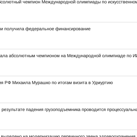
бсолютный чемпион Международной олимпиады по искусственному
тии получила федеральное финансирование
стала абсолютным чемпионом на Международной олимпиаде по И
я РФ Михаила Мурашко по итогам визита в Удмуртию
в результате падения грузоподъемника проводится процессуальн
т выделено на модернизацию первичного звена здравоохранения