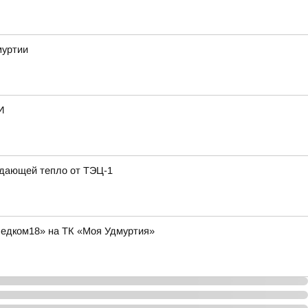
муртии
И
одающей тепло от ТЭЦ-1
ледком18» на ТК «Моя Удмуртия»