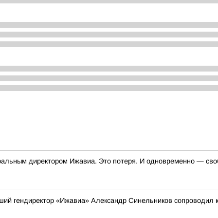
неральным директором Ижавиа. Это потеря. И одновременно — св
вший гендиректор «Ижавиа» Александр Синельников сопроводил 