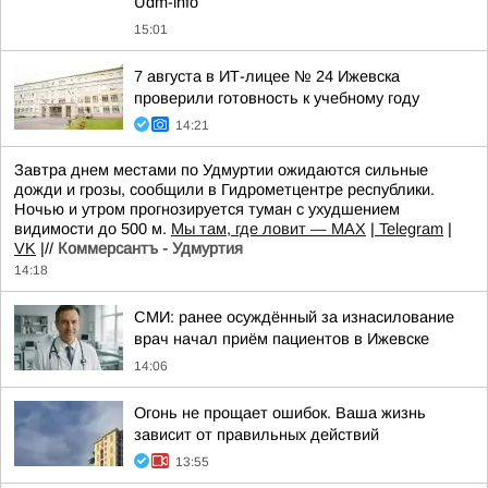
Udm-info
15:01
7 августа в ИТ-лицее № 24 Ижевска
проверили готовность к учебному году
14:21
Завтра днем местами по Удмуртии ожидаются сильные
дожди и грозы, сообщили в Гидрометцентре республики.
Ночью и утром прогнозируется туман с ухудшением
видимости до 500 м.
Мы там, где ловит — MAX
|
Telegram
|
VK
|//
Коммерсантъ - Удмуртия
14:18
СМИ: ранее осуждённый за изнасилование
врач начал приём пациентов в Ижевске
14:06
Огонь не прощает ошибок. Ваша жизнь
зависит от правильных действий
13:55