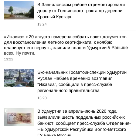
В Завьяловском районе отремонтировали
дорогу от Гольянского тракта до деревни
Красный Кустарь
13:24
«Ижавиа» к 20 августа намерена собрать пакет документов
для восстановления летного сертификата, к ноябрю
планирует его вернуть, заявили власти Удмуртии.//
Раньше
всех. Ну почти.
13:22
Экс-начальник Госавтоинспекции Удмуртии
Руслан Набиев временно возглавил
"Ижавиа", сообщили в пресс-службе
регионального правительства
13:20
В Удмуртии за апрель-июнь 2026 года
выявилили шесть поддельных российских
банкнот, сообщает пресс-служба Отделения-
НБ Удмуртской Республики Волго-Вятского
ГУ Банка России