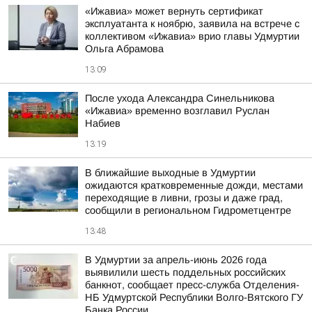
«Ижавиа» может вернуть сертификат
эксплуатанта к ноябрю, заявила на встрече с
коллективом «Ижавиа» врио главы Удмуртии
Ольга Абрамова
13:09
После ухода Александра Синельникова
«Ижавиа» временно возглавил Руслан
Набиев
13:19
В ближайшие выходные в Удмуртии
ожидаются кратковременные дожди, местами
переходящие в ливни, грозы и даже град,
сообщили в региональном Гидрометцентре
13:48
В Удмуртии за апрель-июнь 2026 года
выявилили шесть поддельных российских
банкнот, сообщает пресс-служба Отделения-
НБ Удмуртской Республики Волго-Вятского ГУ
Банка России