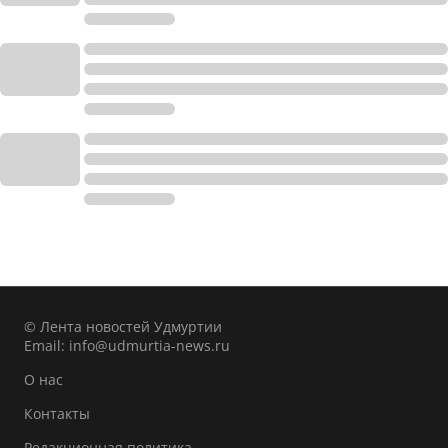
© Лента новостей Удмуртии
Email:
info@udmurtia-news.ru
О нас
Контакты
Редакционная политика