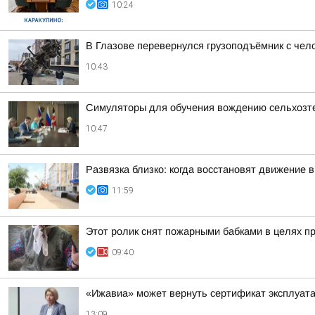
10:24
В Глазове перевернулся грузоподъёмник с чел
10:43
Симуляторы для обучения вождению сельхозте
10:47
Развязка близко: когда восстановят движение 
11:59
Этот ролик снят пожарными бабками в целях п
09:40
«Ижавиа» может вернуть сертификат эксплуата
13:09