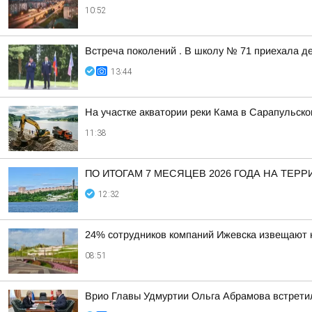
10:52
Встреча поколений . В школу № 71 приехала д
13:44
На участке акватории реки Кама в Сарапульск
11:38
ПО ИТОГАМ 7 МЕСЯЦЕВ 2026 ГОДА НА Т
12:32
24% сотрудников компаний Ижевска извещают 
08:51
Врио Главы Удмуртии Ольга Абрамова встрети