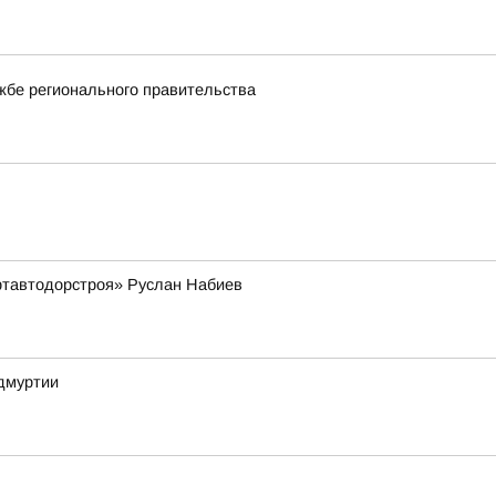
жбе регионального правительства
ртавтодорстроя» Руслан Набиев
дмуртии