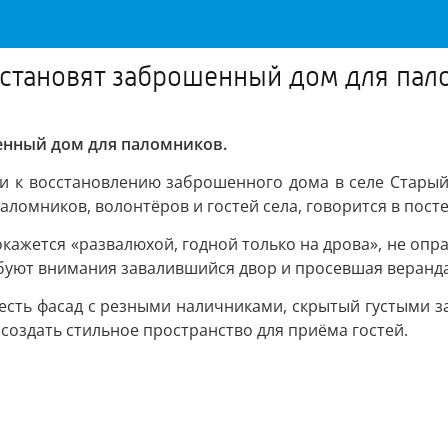
сстановят заброшенный дом для па
енный дом для паломников.
 к восстановлению заброшенного дома в селе Старый 
ломников, волонтёров и гостей села, говорится в пост
 окажется «развалюхой, годной только на дрова», не оп
буют внимания завалившийся двор и просевшая веранда,
 есть фасад с резными наличниками, скрытый густыми з
 создать стильное пространство для приёма гостей.