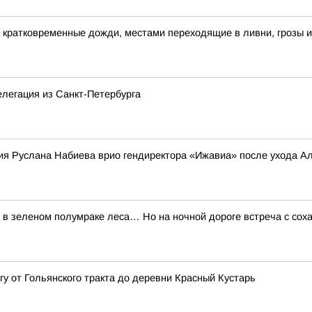
кратковременные дожди, местами переходящие в ливни, грозы и
елегация из Санкт-Петербурга
я Руслана Набиева врио гендиректора «Ижавиа» после ухода А
н в зеленом полумраке леса… Но на ночной дороге встреча с со
у от Гольянского тракта до деревни Красный Кустарь