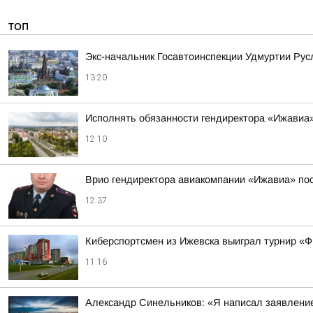
ТОП
Экс-начальник Госавтоинспекции Удмуртии Рус
13:20
Исполнять обязанности гендиректора «Ижавиа
12:10
Врио гендиректора авиакомпании «Ижавиа» по
12:37
Киберспортсмен из Ижевска выиграл турнир «
11:16
Александр Синельников: «Я написал заявлени