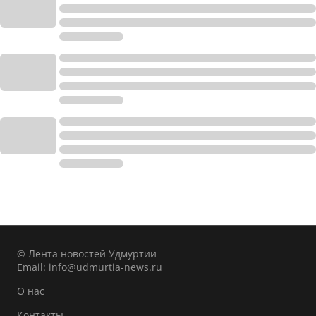
© Лента новостей Удмуртии
Email:
info@udmurtia-news.ru
О нас
Контакты