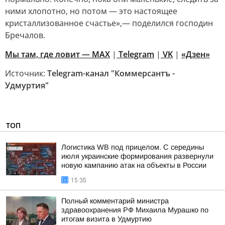
ними хлопотно, но потом — это настоящее
кристаллизованное счастье»,— поделился господин
Бречалов.
Мы там, где ловит — MAX
|
Telegram
|
VK
|
«Дзен»
Источник:
Telegram-канал "Коммерсантъ -
Удмуртия"
ТОП
Логистика WB под прицелом. С середины
июля украинские формирования развернули
новую кампанию атак на объекты в России
15:35
Полный комментарий министра
здравоохранения РФ Михаила Мурашко по
итогам визита в Удмуртию