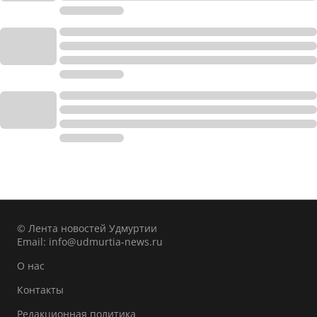
© Лента новостей Удмуртии
Email:
info@udmurtia-news.ru
О нас
Контакты
Редакционная политика