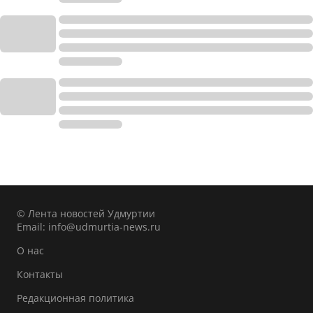
© Лента новостей Удмуртии
Email:
info@udmurtia-news.ru
О нас
Контакты
Редакционная политика