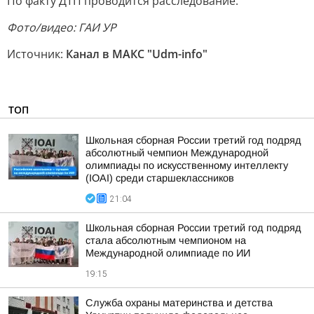
По факту ДТП проводится расследование.
Фото/видео: ГАИ УР
Источник:
Канал в МАКС "Udm-info"
ТОП
Школьная сборная России третий год подряд
абсолютный чемпион Международной
олимпиады по искусственному интеллекту
(IOAI) среди старшеклассников
21:04
Школьная сборная России третий год подряд
стала абсолютным чемпионом на
Международной олимпиаде по ИИ
19:15
Служба охраны материнства и детства