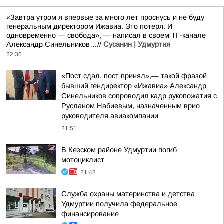
«Завтра утром я впервые за много лет проснусь и не буду
генеральным директором Ижавиа. Это потеря. И
одновременно — свобода», — написал в своем ТГ-канале
Александр Синельников…//
Сусанин | Удмуртия
22:36
«Пост сдал, пост принял»,— такой фразой
бывший гендиректор «Ижавиа» Александр
Синельников сопроводил кадр рукопожатия с
Русланом Набиевым, назначенным врио
руководителя авиакомпании
21:51
В Кезском районе Удмуртии погиб
мотоциклист
21:48
Служба охраны материнства и детства
Удмуртии получила федеральное
финансирование