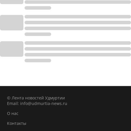
© Лента новостей Удмуртии
Email:
info@udmurtia-news.ru
О нас
Контакты