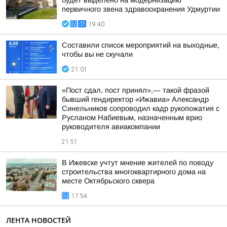
будет выделено на модернизацию
первичного звена здравоохранения Удмуртии
19:40
Составили список мероприятий на выходные,
чтобы вы не скучали
21:01
«Пост сдал, пост принял»,— такой фразой
бывший гендиректор «Ижавиа» Александр
Синельников сопроводил кадр рукопожатия с
Русланом Набиевым, назначенным врио
руководителя авиакомпании
21:51
В Ижевске учтут мнение жителей по поводу
строительства многоквартирного дома на
месте Октябрьского сквера
17:54
ЛЕНТА НОВОСТЕЙ