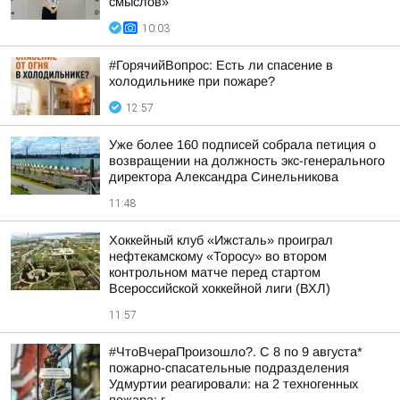
смыслов»
10:03
#ГорячийВопрос: Есть ли спасение в
холодильнике при пожаре?
12:57
Уже более 160 подписей собрала петиция о
возвращении на должность экс-генерального
директора Александра Синельникова
11:48
Хоккейный клуб «Ижсталь» проиграл
нефтекамскому «Торосу» во втором
контрольном матче перед стартом
Всероссийской хоккейной лиги (ВХЛ)
11:57
#ЧтоВчераПроизошло?. С 8 по 9 августа*
пожарно-спасательные подразделения
Удмуртии реагировали: на 2 техногенных