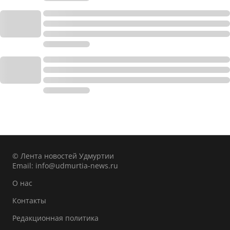
© Лента новостей Удмуртии
Email:
info@udmurtia-news.ru
О нас
Контакты
Редакционная политика